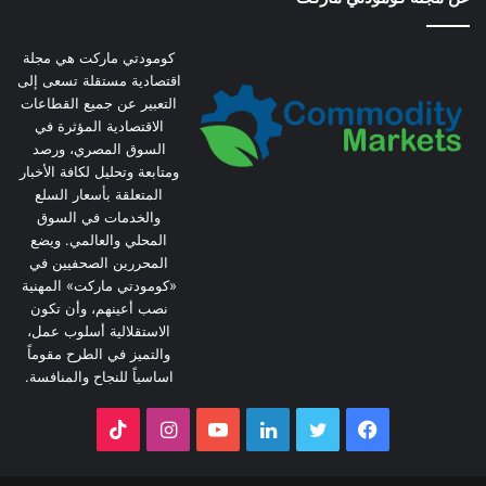
كومودتي ماركت هي مجلة
اقتصادية مستقلة تسعى إلى
التعبير عن جميع القطاعات
الاقتصادية المؤثرة في
السوق المصري، ورصد
ومتابعة وتحليل لكافة الأخبار
المتعلقة بأسعار السلع
والخدمات في السوق
المحلي والعالمي. ويضع
المحررين الصحفيين في
«كومودتي ماركت» المهنية
نصب أعينهم، وأن تكون
الاستقلالية أسلوب عمل،
والتميز في الطرح مقوماً
اساسياً للنجاح والمنافسة.
فيسبوك
تويتر
لينكدإن
يوتيوب
انستقرام
‫TikTok