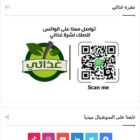
نشرة غذائي
تابعنا على السوشيال ميديا
فيسبوك
تويتر
لينكدإن
يوتيوب
انستقرام
‫TikTok