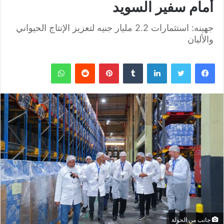
أمام سفير السويد
جهينه: استثمارات 2.2 مليار جنيه لتعزيز الإنتاج الحيواني
والألبان
فيسبوك
تويتر
لينكدإن
بينتيريست
واتساب
جانب من الجولة