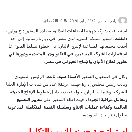
رامي العاصي
22 يناير، 2026
0
2 دقائق
استضافت شركة
جهينه للصناعات الغذائية
سعادة
السفير داج يولين-
دانفلت
، سفير مملكة السويد لدى مصر، في زيارة رسمية إلى أحد
أحدث مجمعاتها الصناعية لإنتاج الألبان، في خطوة تسلط الضوء على
استثمارات الشركة المستمرة في التكنولوجيا المتقدمة ودورها في
تطوير قطاع الألبان والإنتاج الحيواني في مصر
.
وكان في استقبال السفير
الأستاذ سيف ثابت
، الرئيس التنفيذي
ونائب رئيس مجلس إدارة جهينه، برفقة عدد من قيادات الإدارة العليا
للشركة، وشملت الزيارة جولة تفقدية داخل
خطوط الإنتاج الحديثة
ومعامل مراقبة الجودة
، حيث اطلع السفير على
معايير التصنيع
العالمية وكفاءة عمليات الإنتاج وسلسلة القيمة المتكاملة
المدعومة
بحلول تيترا باك السويدية.
استراتيجية جهينه للنمو والتكامل