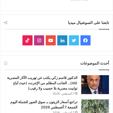
تابعنا على السوشيال ميديا
فيسبوك
تويتر
لينكدإن
يوتيوب
انستقرام
‫TikTok
أحدث الموضوعات
الدكتور قاسم زكي يكتب عن تهريب الآثار المصرية
(٨٥)… الجانب المظلم من الإنترنت (حيث تُباع
توابيت مصرية بلا حسيب ولا رقيب)
7 أغسطس، 2026
تراجع أسعار الزيتون بـ سوق العبور للجملة اليوم
الجمعة 7 أغسطس 2026
7 أغسطس، 2026