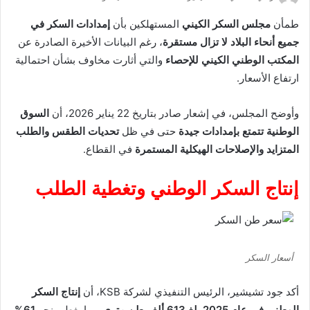
طمأن
مجلس السكر الكيني
المستهلكين بأن
إمدادات السكر في
جميع أنحاء البلاد لا تزال مستقرة
، رغم البيانات الأخيرة الصادرة عن
المكتب الوطني الكيني للإحصاء
والتي أثارت مخاوف بشأن احتمالية
ارتفاع الأسعار.
وأوضح المجلس، في إشعار صادر بتاريخ 22 يناير 2026، أن
السوق
الوطنية تتمتع بإمدادات جيدة
حتى في ظل
تحديات الطقس والطلب
المتزايد والإصلاحات الهيكلية المستمرة
في القطاع.
إنتاج السكر الوطني وتغطية الطلب
أسعار السكر
أكد جود تشيشير، الرئيس التنفيذي لشركة KSB، أن
إنتاج السكر
الوطني في عام 2025 بلغ 613 ألف طن متري
، بما يغطي نحو
61%