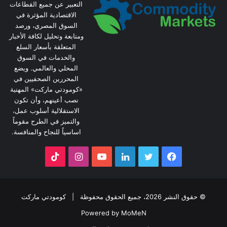
التعبير عن جميع القطاعات
الاقتصادية المؤثرة في
السوق المصري، ورصد
ومتابعة وتحليل لكافة الأخبار
المتعلقة بأسعار السلع
والخدمات في السوق
المحلي والعالمي. ويضع
المحررين الصحفيين في
«كومودتي ماركت» المهنية
نصب أعينهم، وأن تكون
الاستقلالية أسلوب عمل،
والتميز في الطرح مقوماً
اساسياً للنجاح والمنافسة.
فيسبوك
تويتر
لينكدإن
يوتيوب
انستقرام
‫TikTok
© حقوق النشر 2026، جميع الحقوق محفوظة |
كومودتي ماركت
Powered by MoMeN