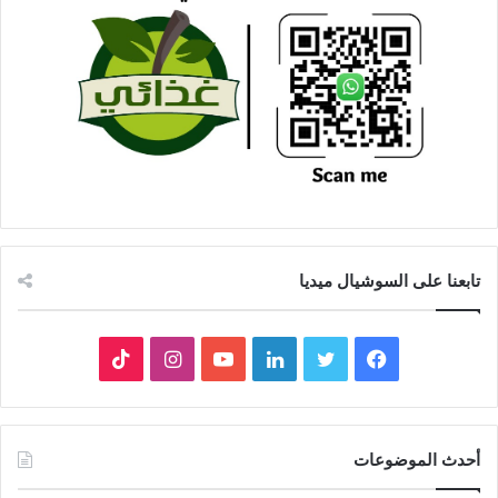
تابعنا على السوشيال ميديا
فيسبوك
تويتر
لينكدإن
يوتيوب
انستقرام
‫TikTok
أحدث الموضوعات