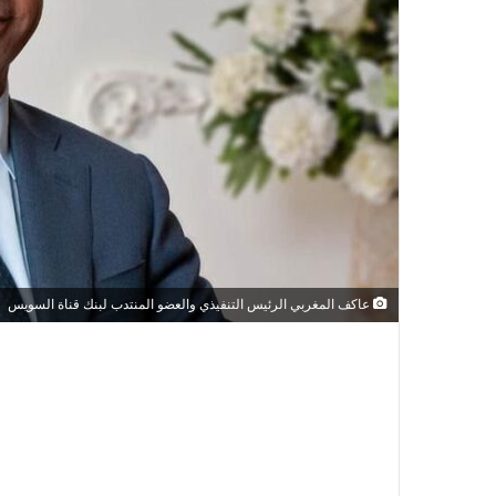
عاكف المغربي الرئيس التنفيذي والعضو المنتدب لبنك قناة السويس