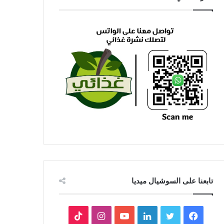
تابعنا على السوشيال ميديا
فيسبوك
تويتر
لينكدإن
يوتيوب
انستقرام
‫TikTok