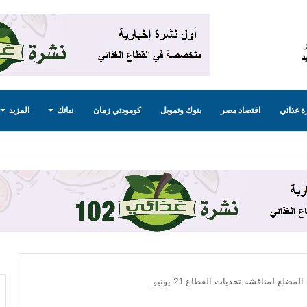
 غذائي
اقتصاد مصر
بنوك وتمويل
كومودتي زمان
نباتك
المزيد
لع لمناقشة تحديات القطاع 21 يونيو