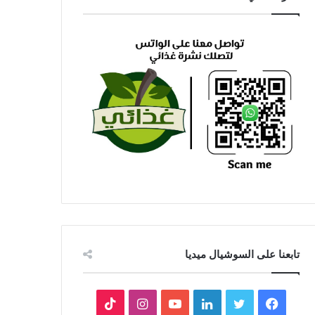
تابعنا على السوشيال ميديا
فيسبوك
تويتر
لينكدإن
يوتيوب
انستقرام
‫TikTok