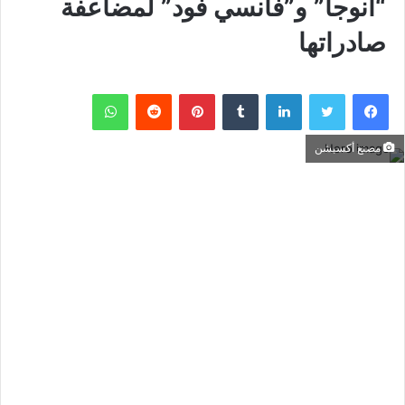
“أنوجا” و”فانسي فود” لمضاعفة
صادراتها
فيسبوك
تويتر
لينكدإن
بينتيريست
واتساب
مصنع أكسبشن