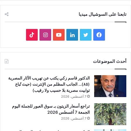
تابعنا على السوشيال ميديا
فيسبوك
تويتر
لينكدإن
يوتيوب
انستقرام
‫TikTok
أحدث الموضوعات
الدكتور قاسم زكي يكتب عن تهريب الآثار المصرية
(٨٥)… الجانب المظلم من الإنترنت (حيث تُباع
توابيت مصرية بلا حسيب ولا رقيب)
7 أغسطس، 2026
تراجع أسعار الزيتون بـ سوق العبور للجملة اليوم
الجمعة 7 أغسطس 2026
7 أغسطس، 2026