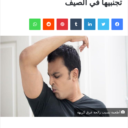
تجنبيها في الصيف
فيسبوك
تويتر
لينكدإن
بينتيريست
واتساب
أطعمة تسبب رائحة عرق كريهة