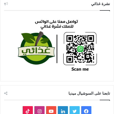
نشرة غذائي
تابعنا على السوشيال ميديا
فيسبوك
تويتر
لينكدإن
يوتيوب
انستقرام
‫TikTok