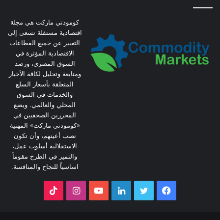
كومودتي ماركت هي مجلة
اقتصادية مستقلة تسعى إلى
التعبير عن جميع القطاعات
الاقتصادية المؤثرة في
السوق المصري، ورصد
ومتابعة وتحليل لكافة الأخبار
المتعلقة بأسعار السلع
والخدمات في السوق
المحلي والعالمي. ويضع
المحررين الصحفيين في
«كومودتي ماركت» المهنية
نصب أعينهم، وأن تكون
الاستقلالية أسلوب عمل،
والتميز في الطرح مقوماً
اساسياً للنجاح والمنافسة.
فيسبوك
تويتر
لينكدإن
يوتيوب
انستقرام
‫TikTok