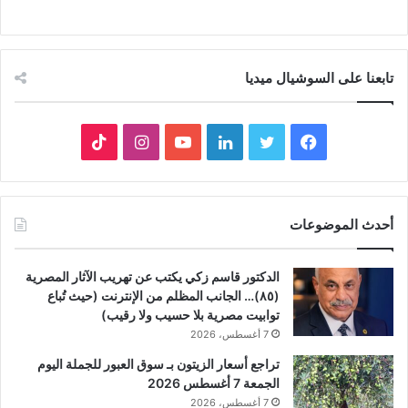
تابعنا على السوشيال ميديا
فيسبوك
تويتر
لينكدإن
يوتيوب
انستقرام
‫TikTok
أحدث الموضوعات
الدكتور قاسم زكي يكتب عن تهريب الآثار المصرية
(٨٥)… الجانب المظلم من الإنترنت (حيث تُباع
توابيت مصرية بلا حسيب ولا رقيب)
7 أغسطس، 2026
تراجع أسعار الزيتون بـ سوق العبور للجملة اليوم
الجمعة 7 أغسطس 2026
7 أغسطس، 2026